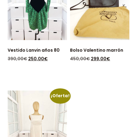
Vestido Lanvin años 80
Bolso Valentino marrón
390,00
€
250,00
€
450,00
€
299,00
€
DISPONIBLE: 1
DISPONIBLE: 1
¡Oferta!