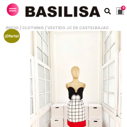
INICIO
/
CLOTHING
/ VESTIDO JC DE CASTELBAJAC
¡Oferta!