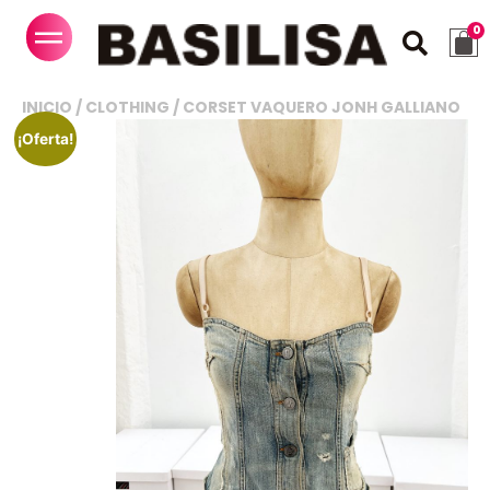
INICIO
/
CLOTHING
/ CORSET VAQUERO JONH GALLIANO
¡Oferta!