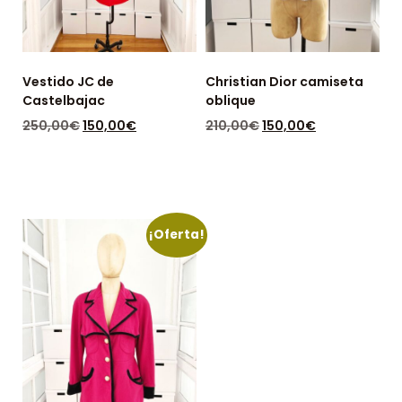
Vestido JC de
Christian Dior camiseta
Castelbajac
oblique
250,00
€
150,00
€
210,00
€
150,00
€
DISPONIBLE: 1
DISPONIBLE: 1
¡Oferta!