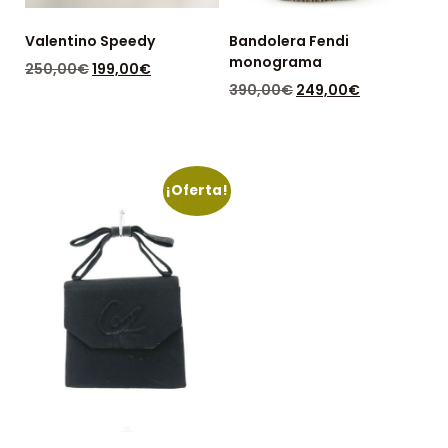
Valentino Speedy
Bandolera Fendi
monograma
250,00
€
199,00
€
390,00
€
249,00
€
DISPONIBLE: 1
DISPONIBLE: 1
¡Oferta!